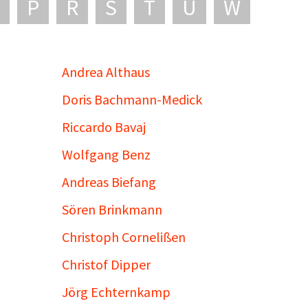
P
R
S
T
U
W
Andrea Althaus
Doris Bachmann-Medick
Riccardo Bavaj
Wolfgang Benz
Andreas Biefang
Sören Brinkmann
Christoph Cornelißen
Christof Dipper
Jörg Echternkamp