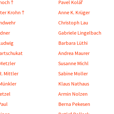
noch †
Pavel Kolář
ter Krohn †
Anne K. Krüger
andwehr
Christoph Lau
ndner
Gabriele Lingelbach
Ludwig
Barbara Lüthi
artschukat
Andrea Maurer
Metzler
Susanne Michl
. Mittler
Sabine Moller
 Münkler
Klaus Nathaus
etzel
Armin Nolzen
Paul
Berna Pekesen