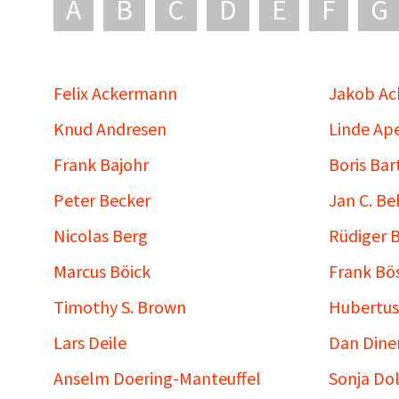
A
B
C
D
E
F
G
Felix Ackermann
Jakob A
Knud Andresen
Linde Ap
Frank Bajohr
Boris Bar
Peter Becker
Jan C. B
Nicolas Berg
Rüdiger 
Marcus Böick
Frank Bö
Timothy S. Brown
Hubertus
Lars Deile
Dan Dine
Anselm Doering-Manteuffel
Sonja Dol