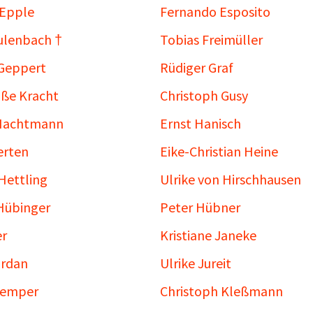
 Epple
Fernando Esposito
ulenbach †
Tobias Freimüller
Geppert
Rüdiger Graf
oße Kracht
Christoph Gusy
 Hachtmann
Ernst Hanisch
erten
Eike-Christian Heine
Hettling
Ulrike von Hirschhausen
Hübinger
Peter Hübner
er
Kristiane Janeke
ordan
Ulrike Jureit
Kemper
Christoph Kleßmann