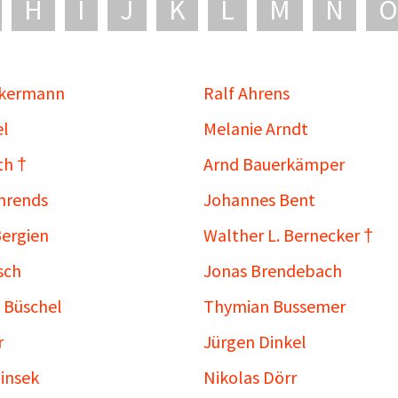
H
I
J
K
L
M
N
O
ckermann
Ralf Ahrens
el
Melanie Arndt
th †
Arnd Bauerkämper
ehrends
Johannes Bent
Bergien
Walther L. Bernecker †
sch
Jonas Brendebach
 Büschel
Thymian Bussemer
r
Jürgen Dinkel
insek
Nikolas Dörr