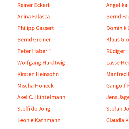
Rainer Eckert
Angelika
Anina Falasca
Bernd Fa
Philipp Gassert
Dominik 
Bernd Greiner
Klaus Gr
Peter Haber †
Rüdiger
Wolfgang Hardtwig
Lasse He
Kirsten Heinsohn
Manfred 
Mischa Honeck
Gangolf 
Axel C. Hüntelmann
Jens Jäg
Steffi de Jong
Stefan J
Leonie Kathmann
Claudia 