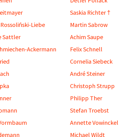
einen
Detlef Pollack
eitmayer
Saskia Richter †
Rossoliński-Liebe
Martin Sabrow
e Sattler
Achim Saupe
chmiechen-Ackermann
Felix Schnell
ried
Cornelia Siebeck
tach
André Steiner
opka
Christoph Strupp
nner
Philipp Ther
Tomann
Stefan Troebst
Vormbaum
Annette Vowinckel
edemann
Michael Wildt