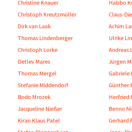
Christine Knauer
Habbo K
Christoph Kreutzmüller
Claus-Die
Dirk van Laak
Achim L
Thomas Lindenberger
Ulrike Li
Christoph Lorke
Andreas 
Detlev Mares
Jürgen M
Thomas Mergel
Gabriele 
Stefanie Middendorf
Günther R
Bodo Mrozek
Herfried
Jacqueline Nießer
Benno Ni
Kiran Klaus Patel
Gerhard 