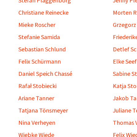
Stefan Plaggenborg
Jenny Pl
Christiane Reinecke
Morten R
Mieke Roscher
Grzegorz 
Stefanie Samida
Friederik
Sebastian Schlund
Detlef S
Felix Schürmann
Elke Seef
Daniel Speich Chassé
Sabine S
Rafał Stobiecki
Katja St
Ariane Tanner
Jakob Ta
Tatjana Tönsmeyer
Juliane 
Nina Verheyen
Thomas 
Wiebke Wiede
Felix Wi