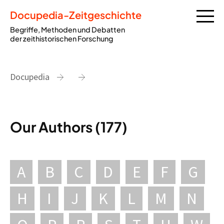
Docupedia-Zeitgeschichte
Begriffe, Methoden und Debatten
der zeithistorischen Forschung
Docupedia
Our Authors (177)
A
B
C
D
E
F
G
H
I
J
K
L
M
N