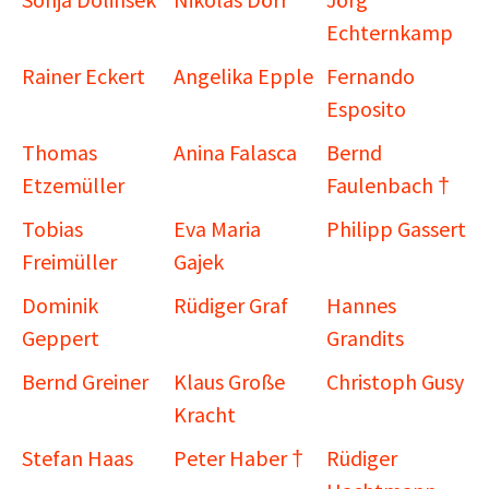
Echternkamp
Rainer Eckert
Angelika Epple
Fernando
Esposito
Thomas
Anina Falasca
Bernd
Etzemüller
Faulenbach †
Tobias
Eva Maria
Philipp Gassert
Freimüller
Gajek
Dominik
Rüdiger Graf
Hannes
Geppert
Grandits
Bernd Greiner
Klaus Große
Christoph Gusy
Kracht
Stefan Haas
Peter Haber †
Rüdiger