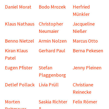
Daniel Morat
Bodo Mrozek
Herfried
Münkler
Klaus Nathaus
Christopher
Jacqueline
Neumaier
Nießer
Benno Nietzel
Armin Nolzen
Marcus Otto
Kiran Klaus
Gerhard Paul
Berna Pekesen
Patel
Eugen Pfister
Stefan
Jenny Pleinen
Plaggenborg
Detlef Pollack
Livia Prüll
Christiane
Reinecke
Morten
Saskia Richter
Felix Römer
Reitmayer
†