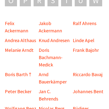
O
P
R
S
T
U
W
Felix
Jakob
Ralf Ahrens
Ackermann
Ackermann
Andrea Althaus
Knud Andresen
Linde Apel
Melanie Arndt
Doris
Frank Bajohr
Bachmann-
Medick
Boris Barth †
Arnd
Riccardo Bavaj
Bauerkämper
Peter Becker
Jan C.
Johannes Bent
Behrends
Wolfgang Benz
Nicolas Berg
Rüdiger