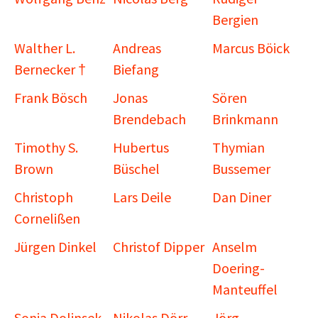
Bergien
Walther L.
Andreas
Marcus Böick
Bernecker †
Biefang
Frank Bösch
Jonas
Sören
Brendebach
Brinkmann
Timothy S.
Hubertus
Thymian
Brown
Büschel
Bussemer
Christoph
Lars Deile
Dan Diner
Cornelißen
Jürgen Dinkel
Christof Dipper
Anselm
Doering-
Manteuffel
Sonja Dolinsek
Nikolas Dörr
Jörg