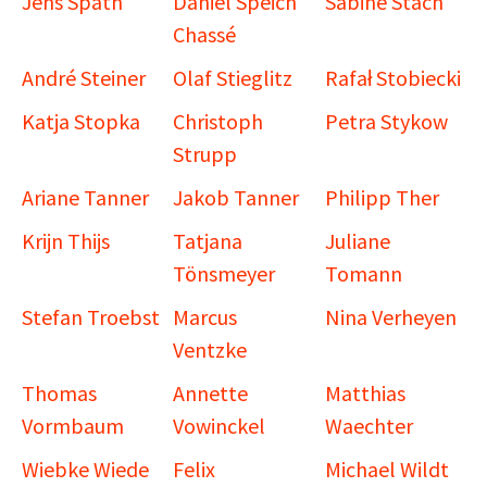
Jens Späth
Daniel Speich
Sabine Stach
Chassé
André Steiner
Olaf Stieglitz
Rafał Stobiecki
Katja Stopka
Christoph
Petra Stykow
Strupp
Ariane Tanner
Jakob Tanner
Philipp Ther
Krijn Thijs
Tatjana
Juliane
Tönsmeyer
Tomann
Stefan Troebst
Marcus
Nina Verheyen
Ventzke
Thomas
Annette
Matthias
Vormbaum
Vowinckel
Waechter
Wiebke Wiede
Felix
Michael Wildt