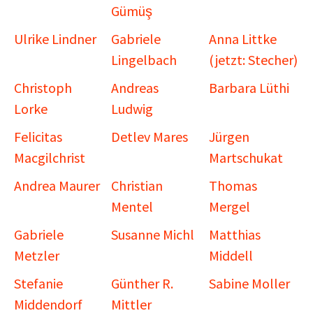
Gümüş
Ulrike Lindner
Gabriele
Anna Littke
Lingelbach
(jetzt: Stecher)
Christoph
Andreas
Barbara Lüthi
Lorke
Ludwig
Felicitas
Detlev Mares
Jürgen
Macgilchrist
Martschukat
Andrea Maurer
Christian
Thomas
Mentel
Mergel
Gabriele
Susanne Michl
Matthias
Metzler
Middell
Stefanie
Günther R.
Sabine Moller
Middendorf
Mittler