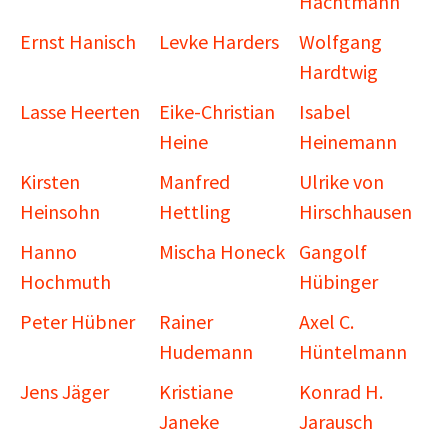
Hachtmann
Ernst Hanisch
Levke Harders
Wolfgang
Hardtwig
Lasse Heerten
Eike-Christian
Isabel
Heine
Heinemann
Kirsten
Manfred
Ulrike von
Heinsohn
Hettling
Hirschhausen
Hanno
Mischa Honeck
Gangolf
Hochmuth
Hübinger
Peter Hübner
Rainer
Axel C.
Hudemann
Hüntelmann
Jens Jäger
Kristiane
Konrad H.
Janeke
Jarausch