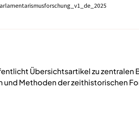
arlamentarismusforschung_v1_de_2025
tlicht Übersichtsartikel zu zentralen B
 und Methoden der zeithistorischen Fo