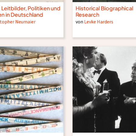
 Leitbilder, Politiken und
Historical Biographical
en in Deutschland
Research
stopher Neumaier
von
Levke Harders