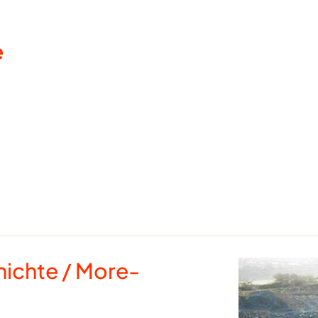
e
hichte / More-