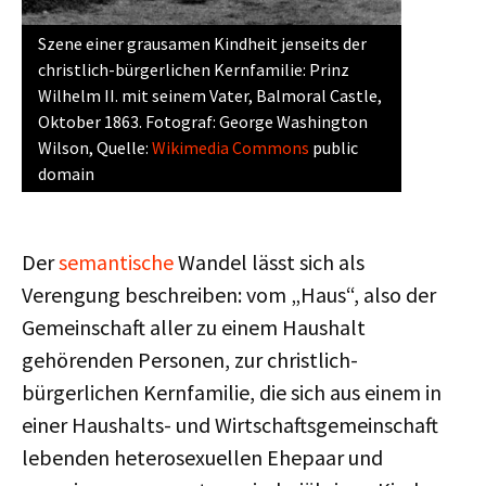
Szene einer grausamen Kindheit jenseits der
christlich-bürgerlichen Kernfamilie: Prinz
Wilhelm II. mit seinem Vater, Balmoral Castle,
Oktober 1863. Fotograf: George Washington
Wilson, Quelle:
Wikimedia Commons
public
domain
Der
semantische
Wandel lässt sich als
Verengung beschreiben: vom „Haus“, also der
Gemeinschaft aller zu einem Haushalt
gehörenden Personen, zur christlich-
bürgerlichen Kernfamilie, die sich aus einem in
einer Haushalts- und Wirtschaftsgemeinschaft
lebenden heterosexuellen Ehepaar und