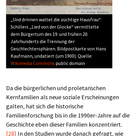
„Und drinnen waltet die züchtige Hausfrau“:
Schillers „Lied von der Glocke“ vermittelte
dem Bürgertum des 19. und frühen 20.
Jahrhunderts die Trennung der
Geschlechtersphären. Bildpostkarte von Hans
Kaufmann, undatiert (um 1900). Quelle:
Wikimedia Commons
public domain
Da die bürgerlichen und proletarischen
Kernfamilien als neue soziale Erscheinungen
galten, hat sich die historische
Familienforschung bis in die 1990er-Jahre auf die
Geschichte eben dieser Familien konzentriert.
[28]
In den Studien wurde danach gefragt, wie