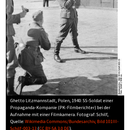
Ghetto Litzmannstadt, Polen, 1940: SS-Soldat einer
Propaganda-Kompanie (PK-Filmberichter) bei der
Aufnahme mit einer Filmkamera. Fotograf: Schilf,
Quelle:
Wikimedia Commons/Bundesarchiv, Bild 101III-
Schilf-003-13
(
CC BY-SA 3.0 DE
).