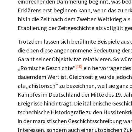
einbrechenden Dämmerung beginnt, was bedeut
Erklärens erst beginnen kann, wenn das zu erkl
bis in die Zeit nach dem Zweiten Weltkrieg a
Etablierung der Zeitgeschichte als vollgültiger
Trotzdem lassen sich berühmte Beispiele aus 
die eben diese angenommene Bedeutung der ze
Garant seiner Objektivität relativieren. So 
[10]
„Römische Geschichte”
ein hervorragendes
dauerndem Wert ist. Gleichzeitig würde jedoc
als „ahistorisch” zu bezeichnen, weil sie ganz
Kampfes im Deutschland der Mitte des 19. Jahr
Ereignisse hineinträgt. Die italienische Gesc
tschechische Historiografie zu den Hussitenkri
in der marxistischen Geschichtsschreibung wa
Interessen, sondern auch einer utopischen Zuk