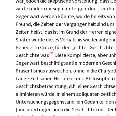
war jedoch die skeptische Vorstellung, dass G
wird, sondern ihr sogar untergeordnet sein ka
Gegenwart werden könnte, wurde bereits von
Freund, die Zeiten der Vergangenheit sind uns 
Zeiten heißt, das ist im Grund der Herren eigne
Später wurde dieses Verhältnis wieder aufgen
Benedetto Croce, für den „echte” Geschichte i
[8]
Geschichte war.
Diese komplizierte, aber un
Gegenwart beschäftigte alle modernen Geschic
Präsentismus ausweichen, ohne in die Charyb
Lange Zeit sahen Historiker und Philosophen 
Geschichtsbetrachtung, d.h. einer Geschichts
eliminieren würde, in einem adäquaten zeitli
Untersuchungsgegenstand: ein Gedanke, den am
(und übertragen auch die Geschichte) mit der Eu