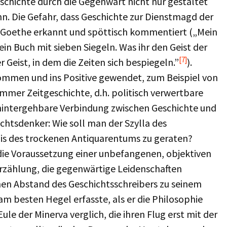
eschichte durch die Gegenwart nicht nur gestaltet
nn. Die Gefahr, dass Geschichte zur Dienstmagd der
 Goethe erkannt und spöttisch kommentiert („Mein
ein Buch mit sieben Siegeln. Was ihr den Geist der
[7]
r Geist, in dem die Zeiten sich bespiegeln.”
).
ommen und ins Positive gewendet, zum Beispiel von
mmer Zeitgeschichte, d.h. politisch verwertbare
hintergehbare Verbindung zwischen Geschichte und
htsdenker: Wie soll man der Szylla des
dis des trockenen Antiquarentums zu geraten?
die Voraussetzung einer unbefangenen, objektiven
erzählung, die gegenwärtige Leidenschaften
chen Abstand des Geschichtsschreibers zu seinem
 besten Hegel erfasste, als er die Philosophie
le der Minerva verglich, die ihren Flug erst mit der