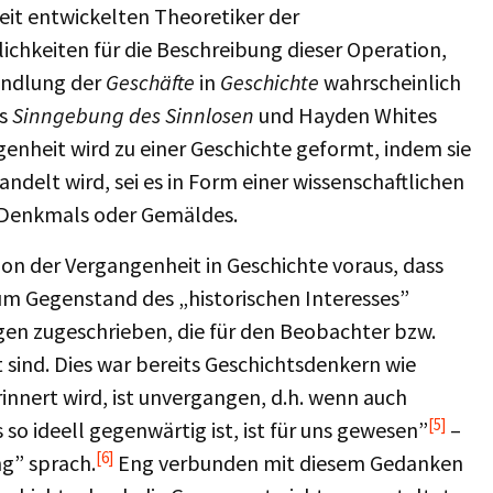
eit entwickelten Theoretiker der
lichkeiten für die Beschreibung dieser Operation,
andlung der
Geschäfte
in
Geschichte
wahrscheinlich
gs
Sinngebung des Sinnlosen
und Hayden Whites
enheit wird zu einer Geschichte geformt, indem sie
ndelt wird, sei es in Form einer wissenschaftlichen
es Denkmals oder Gemäldes.
on der Vergangenheit in Geschichte voraus, dass
um Gegenstand des „historischen Interesses”
n zugeschrieben, die für den Beobachter bzw.
 sind. Dies war bereits Geschichtsdenkern wie
nnert wird, ist unvergangen, d.h. wenn auch
[5]
o ideell gegenwärtig ist, ist für uns gewesen”
–
[6]
g” sprach.
Eng verbunden mit diesem Gedanken