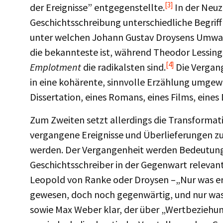
[3]
der Ereignisse” entgegenstellte.
In der Neuz
Geschichtsschreibung unterschiedliche Begriff
unter welchen Johann Gustav Droysens Umw
die bekannteste ist, während Theodor Lessin
[4]
Emplotment
die radikalsten sind.
Die Vergang
in eine kohärente, sinnvolle Erzählung umgewa
Dissertation, eines Romans, eines Films, ein
Zum Zweiten setzt allerdings die Transformati
vergangene Ereignisse und Überlieferungen z
werden. Der Vergangenheit werden Bedeutunge
Geschichtsschreiber in der Gegenwart relevant
Leopold von Ranke oder Droysen –„Nur was eri
gewesen, doch noch gegenwärtig, und nur was s
sowie Max Weber klar, der über „Wertbeziehun