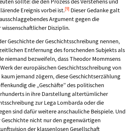
en sollte: die den Prozess des Verstehens und
[9]
ärende Ereignis vorbei ist.
Dieser Gedanke galt
ls ausschlaggebendes Argument gegen die
 wissenschaftlicher Disziplin.
der Geschichte der Geschichtsschreibung nennen,
itlichen Entfernung des forschenden Subjekts als
würde niemand bezweifeln, dass Theodor Mommsens
 Werk der europäischen Geschichtsschreibung von
h kaum jemand zögern, diese Geschichtserzählung
 offenkundig die „Geschäfte” des politischen
hunderts in ihre Darstellung altertümlicher
hichtsschreibung zur Lega Lombarda oder die
egen sind dafür weitere anschauliche Beispiele. Und
r Geschichte nicht nur den gegenwärtigen
unftsvision der klassenlosen Gesellschaft