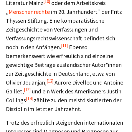
[10]
Literatur Mainz
oder dem Arbeitskreis
„
Menschenrechte
im 20. Jahrhundert“ der Fritz
Thyssen Stiftung. Eine komparatistische
Zeitgeschichte von Verfassungen und
Verfassungsrechtswissenschaft befindet sich
[11]
noch in den Anfängen.
Ebenso
bemerkenswert wie erfreulich sind einzelne
gewichtige Beiträge ausländischer Autor*innen
zur Zeitgeschichte in Deutschland, etwa von
[12]
Olivier Jouanjan,
Aurore Divellec und Antoine
[13]
Gaillet;
und ein Werk des Amerikaners Justin
[14]
Collings
zählte zu den meistdiskutierten der
Disziplin im letzten Jahrzehnt.
Trotz des erfreulich steigenden internationalen
Interesses sind Diagnosen und Prognosen zur