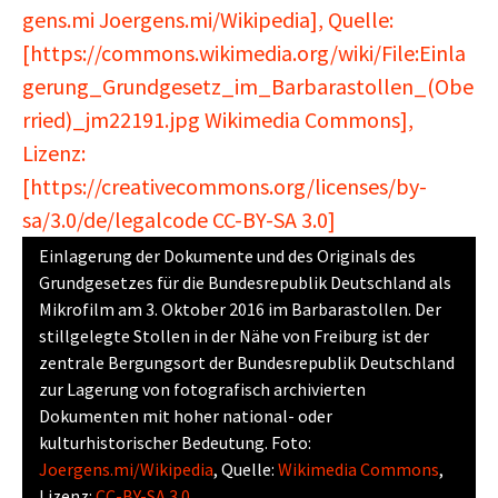
Einlagerung der Dokumente und des Originals des
Grundgesetzes für die Bundesrepublik Deutschland als
Mikrofilm am 3. Oktober 2016 im Barbarastollen. Der
stillgelegte Stollen in der Nähe von Freiburg ist der
zentrale Bergungsort der Bundesrepublik Deutschland
zur Lagerung von fotografisch archivierten
Dokumenten mit hoher national- oder
kulturhistorischer Bedeutung. Foto:
Joergens.mi/Wikipedia
, Quelle:
Wikimedia Commons
,
Lizenz:
CC-BY-SA 3.0