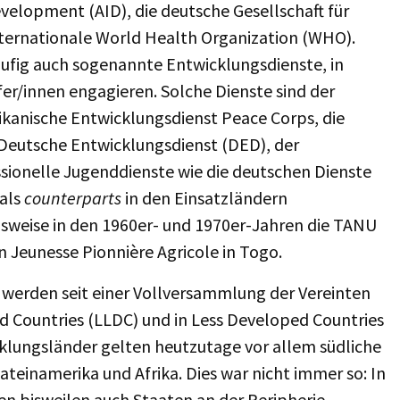
velopment (AID), die deutsche Gesellschaft für
ternationale World Health Organization (WHO).
ufig auch sogenannte Entwicklungsdienste, in
er/innen engagieren. Solche Dienste sind der
rikanische Entwicklungsdienst Peace Corps, die
 Deutsche Entwicklungsdienst (DED), der
ssionelle Jugenddienste wie die deutschen Dienste
 als
counterparts
in den Einsatzländern
sweise in den 1960er- und 1970er-Jahren die TANU
n Jeunesse Pionnière Agricole in Togo.
 werden seit einer Vollversammlung der Vereinten
d Countries (LLDC) und in Less Developed Countries
lungsländer gelten heutzutage vor allem südliche
teinamerika und Afrika. Dies war nicht immer so: In
n bisweilen auch Staaten an der Peripherie