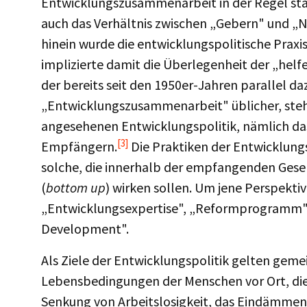
Entwicklungszusammenarbeit in der Regel stär
auch das Verhältnis zwischen „Gebern" und „Ne
hinein wurde die entwicklungspolitische Praxi
implizierte damit die Überlegenheit der „helf
der bereits seit den 1950er-Jahren parallel da
„Entwicklungszusammenarbeit" üblicher, steht 
angesehenen Entwicklungspolitik, nämlich da
[3]
Empfängern.
Die Praktiken der Entwicklung
solche, die innerhalb der empfangenden Gesel
(
bottom up
) wirken sollen. Um jene Perspektiv
„Entwicklungsexpertise", „Reformprogramm" o
Development".
Als Ziele der Entwicklungspolitik gelten geme
Lebensbedingungen der Menschen vor Ort, die
Senkung von Arbeitslosigkeit, das Eindämmen 