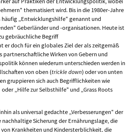
ker auf Praktiken der Entwicklungspolitik, wobei
hmern" thematisiert wird. Bis in die 1980er-Jahre
s häufig „Entwicklungshilfe" genannt und
enden" Geberländer und -organisationen. Heute ist
zu gebräuchliche Begriff
er doch für ein globales Ziel der als zeitgemäß
s partnerschaftliche Wirken von Gebern und
spolitik können wiederum unterschieden werden in
lschaften von oben (
trickle down
) oder von unten
en gruppieren sich auch Begrifflichkeiten wie
der „Hilfe zur Selbsthilfe" und „Grass Roots
inhin als universal gedachte „Verbesserungen" der
 nachhaltige Sicherung der Ernährungslage, die
von Krankheiten und Kindersterblichkeit, die