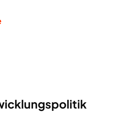
e
icklungspolitik