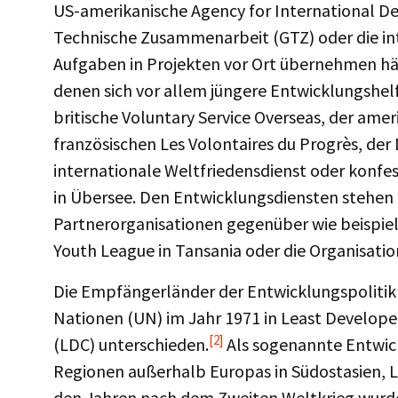
US-amerikanische Agency for International De
Technische Zusammenarbeit (GTZ) oder die in
Aufgaben in Projekten vor Ort übernehmen hä
denen sich vor allem jüngere Entwicklungshelf
britische Voluntary Service Overseas, der ame
französischen Les Volontaires du Progrès, der
internationale Weltfriedensdienst oder konfe
in Übersee. Den Entwicklungsdiensten stehen
Partnerorganisationen gegenüber wie beispiel
Youth League in Tansania oder die Organisatio
Die Empfängerländer der Entwicklungspolitik
Nationen (UN) im Jahr 1971 in Least Develope
[2]
(LDC) unterschieden.
Als sogenannte Entwick
Regionen außerhalb Europas in Südostasien, La
den Jahren nach dem Zweiten Weltkrieg wurde