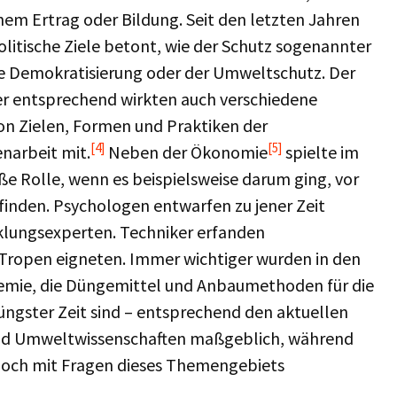
em Ertrag oder Bildung. Seit den letzten Jahren
itische Ziele betont, wie der Schutz sogenannter
ie Demokratisierung oder der Umweltschutz. Der
der entsprechend wirkten auch verschiedene
von Zielen, Formen und Praktiken der
[4]
[5]
narbeit mit.
Neben der Ökonomie
spielte im
e Rolle, wenn es beispielsweise darum ging, vor
inden. Psychologen entwarfen zu jener Zeit
cklungsexperten. Techniker erfanden
ie Tropen eigneten. Immer wichtiger wurden in den
emie, die Düngemittel und Anbaumethoden für die
jüngster Zeit sind – entsprechend den aktuellen
- und Umweltwissenschaften maßgeblich, während
och mit Fragen dieses Themengebiets