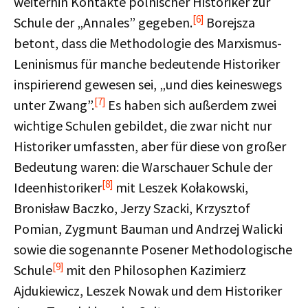
weiterhin Kontakte polnischer Historiker zur
[6]
Schule der „Annales” gegeben.
Borejsza
betont, dass die Methodologie des Marxismus-
Leninismus für manche bedeutende Historiker
inspirierend gewesen sei, „und dies keineswegs
[7]
unter Zwang”.
Es haben sich außerdem zwei
wichtige Schulen gebildet, die zwar nicht nur
Historiker umfassten, aber für diese von großer
Bedeutung waren: die Warschauer Schule der
[8]
Ideenhistoriker
mit Leszek Kołakowski,
Bronisław Baczko, Jerzy Szacki, Krzysztof
Pomian, Zygmunt Bauman und Andrzej Walicki
sowie die sogenannte Posener Methodologische
[9]
Schule
mit den Philosophen Kazimierz
Ajdukiewicz, Leszek Nowak und dem Historiker