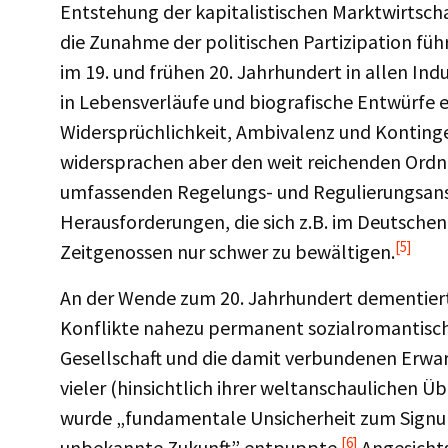
Entstehung der kapitalistischen Marktwirtscha
die Zunahme der politischen Partizipation fü
im 19. und frühen 20. Jahrhundert in allen Ind
in Lebensverläufe und biografische Entwürfe e
Widersprüchlichkeit, Ambivalenz und Konting
widersprachen aber den weit reichenden Ord
umfassenden Regelungs- und Regulierungsan
Herausforderungen, die sich z.B. im Deutschen
[5]
Zeitgenossen nur schwer zu bewältigen.
An der Wende zum 20. Jahrhundert dementier
Konflikte nahezu permanent sozialromantisch
Gesellschaft und die damit verbundenen Erwart
vieler (hinsichtlich ihrer weltanschaulichen 
wurde „fundamentale Unsicherheit zum Sign
[6]
unbekannte Zukunft” entpuppte.
Angesichts