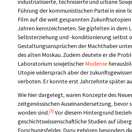
industrialisierte, technisierte und urbane Sowje
Führung der kommunistischen Partei in eine 
Film auf die weit gespannten Zukunftsutopien a
Jahren kennzeichneten. Sie gipfelten in dem L
Selbsterziehung und -konditionierung selbst o
Gestaltungsansprüchen der Machthaber unterw
des alten Moskau. Zudem deutete er die Proble
Laboratorium sowjetischer
Moderne
herausbil
Utopie widersprach aber der zukunftsgewisse
verboten. Er konnte erst Jahrzehnte später a
Wie hier dargelegt, waren Konzepte des Neu
zeitgenössischen Auseinandersetzung, bevor si
[3]
worden sind.
Vor diesem Hintergrund beziehe
geschichtswissenschaftliche Studien auf über
Forschungsfelder. Dazu gehören besonders die