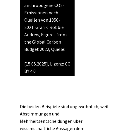
anthropogene CO2-
Emissionen nach
Quellen von 1850-
2021. Grafik: Robbie
Andrew, Figures from
the Global Carbon
Budget 2022, Quelle:
Bildungsserver Wiki
[15.05.2025], Lizenz: CC
BY 4.0
Die beiden Beispiele sind ungewöhnlich, weil
Abstimmungen und
Mehrheitsentscheidungen über
wissenschaftliche Aussagen dem