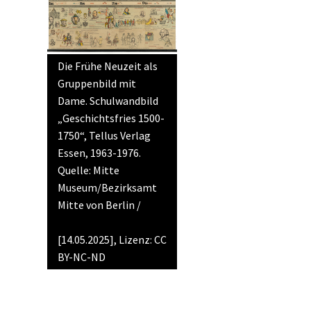
Die Frühe Neuzeit als
Gruppenbild mit
Dame. Schulwandbild
„Geschichtsfries 1500-
1750“, Tellus Verlag
Essen, 1963-1976.
Quelle: Mitte
Museum/Bezirksamt
Mitte von Berlin /
Museum digital
[14.05.2025], Lizenz: CC
BY-NC-ND