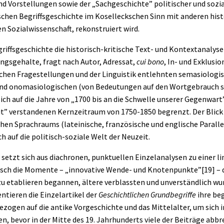
 Vorstellungen sowie der „Sachgeschichte” politischer und sozial
ischen Begriffsgeschichte im Koselleckschen Sinn mit anderen hi
n Sozialwissenschaft, rekonstruiert wird.
iffsgeschichte die historisch-kritische Text- und Kontextanalyse –
gsgehalte, fragt nach Autor, Adressat,
cui bono
, In- und Exklusio
ichen Fragestellungen und der Linguistik entlehnten semasiologi
nd onomasiologischen (von Bedeutungen auf den Wortgebrauch sc
ich auf die Jahre von „1700 bis an die Schwelle unserer Gegenwart
t” verstandenen Kernzeitraum von 1750-1850 begrenzt. Der Blick r
hen Sprachraums (lateinische, französische und englische Paralle
 auf die politisch-soziale Welt der Neuzeit.
s setzt sich aus diachronen, punktuellen Einzelanalysen zu einer
fisch die Momente – „innovative Wende- und Knotenpunkte”
[19]
– 
 etablieren begannen, ältere verblassten und unverständlich wur
ntieren die Einzelartikel der
Geschichtlichen Grundbegriffe
ihre beg
ezogen auf die antike Vorgeschichte und das Mittelalter, um sich i
n, bevor in der Mitte des 19. Jahrhunderts viele der Beiträge ab