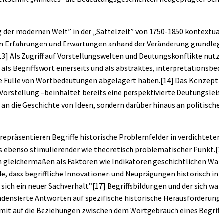
g der modernen Welt” in der „Sattelzeit” von 1750-1850 kontextua
en Erfahrungen und Erwartungen anhand der Veränderung grundleg
13]
Als Zugriff auf Vorstellungswelten und Deutungskonflikte nutz
als Begriffswort einerseits und als abstraktes, interpretationsb
ine Fülle von Wortbedeutungen abgelagert haben.
[14]
Das Konzept –
rstellung –beinhaltet bereits eine perspektivierte Deutungsleist
 an die Geschichte von Ideen, sondern darüber hinaus an politische
repräsentieren Begriffe historische Problemfelder in verdichteter
is ebenso stimulierender wie theoretisch problematischer Punkt.
[
 gleichermaßen als Faktoren wie Indikatoren geschichtlichen Wa
nde, dass begriffliche Innovationen und Neuprägungen historisch 
sich ein neuer Sachverhalt.”
[17]
Begriffsbildungen und der sich 
densierte Antworten auf spezifische historische Herausforderung
amit auf die Beziehungen zwischen dem Wortgebrauch eines Begriff