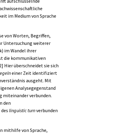
unft aufschlüsselnde
rachwissenschaftliche
hkeit im Medium von Sprache
se von Worten, Begriffen,
ur Untersuchung weiterer
k) im Wandel ihrer
sst die kommunikativen
2]
Hier überschneidet sie sich
regeln
einer Zeit identifiziert
hverständnis ausgeht. Mit
m eigenen Analysegegenstand
ng miteinander verbunden.
n den
t des
linguistic turn
verbunden
en mithilfe von Sprache,