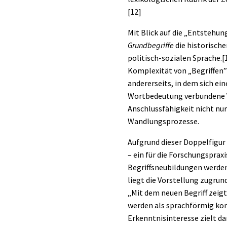
[12]
Mit Blick auf die „Entstehun
Grundbegriffe
die historisch
politisch-sozialen Sprache.
[
Komplexität von „Begriffen” 
andererseits, in dem sich e
Wortbedeutung verbundene Vo
Anschlussfähigkeit nicht nur
Wandlungsprozesse.
Aufgrund dieser Doppelfigur 
– ein für die Forschungsprax
Begriffsneubildungen werden
liegt die Vorstellung zugru
„Mit dem neuen Begriff zeigt 
werden als sprachförmig kon
Erkenntnisinteresse zielt d