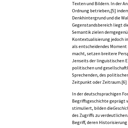
Texten und Bildern. In der 
Ordnung betrieben,
[5]
indem
Denkhintergrund und die Wa
Gegenstandsbereich liegt di
Semantik zielen demgegenüb
Kontextualisierung jedoch in
als entscheidendes Moment si
macht, setzen breitere Pers
Jenseits der linguistischen
politischen und gesellschaft
Sprechenden, des politische
Zeitpunkt oder Zeitraum.
[6]
In der deutschsprachigen For
Begriffsgeschichte geprägt 
stimuliert, bilden die
Geschic
des Zugriffs zu verdeutliche
Begriff, deren Historisierun