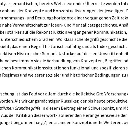
Analyse semantischer, bereits Welt deutender Überreste werden In
 anhand der Konzepte und Konzeptualisierungen der jeweiligen 
hrnehmungs- und Deutungshorizonte einer vergangenen Zeit reko
e nahe Verwandtschaft zur
Ideen- und Mentalitätsgeschichte
. Ans
er stärker auf die Rekonstruktion vergangener Kommunikation, 
 unterschiedlichem Grad ein. Wo klassische Begriffsgeschichte di
eht, das einen Begriff historisch auffällig und als Index geschic
pektiven Historischer Semantik stärker auf dessen Umstrittenheit
 Ebene bestimmen sie die Verhandlung von Konzepten, Begriffen o
lichen Kommunikationssituationen funktional und spezifizieren sie
n Regimes und weiterer sozialer und historischer Bedingungen z
schung ist das Feld vor allem durch die kollektive Großforschung 
worden. Als wirkungsmächtiger Klassiker, der bis heute produkti
htlichen Grundbegriffe
in diesem Beitrag einen Schwerpunkt, um M
n. Aus der Kritik an dieser wort-isolierenden Herangehensweise der
g jüngst begonnen hat,
[7]
entstanden konzeptionelle Weiterentwi