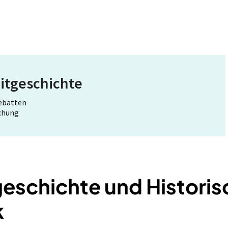
itgeschichte
Debatten
schung
geschichte und Historis
k