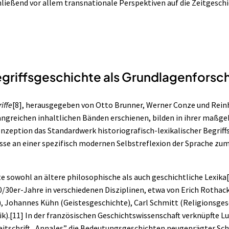
ließend vor allem transnationale Perspektiven auf die Zeitgesch
Begriffsgeschichte als Grundlagenfors
iffe
[8]
, herausgegeben von Otto Brunner, Werner Conze und Rein
angreichen inhaltlichen Bänden erschienen, bilden in ihrer maßge
nzeption das Standardwerk historiografisch-lexikalischer Begriff
sse an einer spezifisch modernen Selbstreflexion der Sprache zu
e sowohl an ältere philosophische als auch geschichtliche Lexika
0/30er-Jahre in verschiedenen Disziplinen, etwa von Erich Rothac
), Johannes Kühn (Geistesgeschichte), Carl Schmitt (Religionsges
k).
[11]
In der französischen Geschichtswissenschaft verknüpfte Luc
Zeitschrift „Annales” die Bedeutungsgeschichten neugeprägter Sc