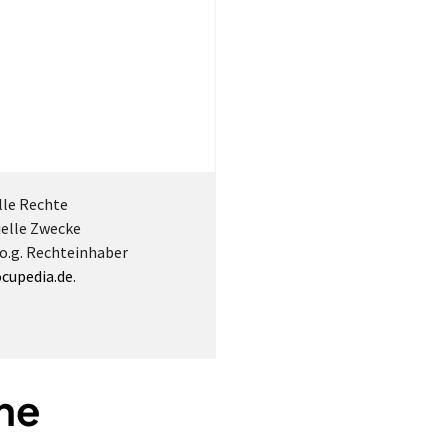
lle Rechte
ielle Zwecke
 o.g. Rechteinhaber
cupedia.de
.
he