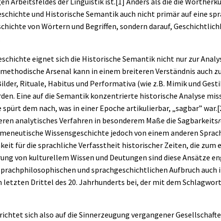
 Arbeitsfeldes der Linguistik ist.
[1]
Anders als die die Wortherk
eschichte und Historische Semantik auch nicht primär auf eine sp
chichte von Wörtern und Begriffen, sondern darauf, Geschichtlic
.
chichte eignet sich die Historische Semantik nicht nur zur Analy
 methodische Arsenal kann in einem breiteren Verständnis auch z
ilder, Rituale, Habitus und Performativa (wie z.B. Mimik und Gesti
en. Eine auf die Semantik konzentrierte historische Analyse mi
e spürt dem nach, was in einer Epoche artikulierbar, „sagbar” war.
[
eren analytisches Verfahren in besonderem Maße die Sagbarkeits
hermeneutische Wissensgeschichte jedoch von einem anderen Sprac
it für die sprachliche Verfasstheit historischer Zeiten, die zu
erung von kulturellem Wissen und Deutungen sind diese Ansätze e
prachphilosophischen und sprachgeschichtlichen Aufbruch auch i
 letzten Drittel des 20. Jahrhunderts bei, der mit dem Schlagwor
 richtet sich also auf die Sinnerzeugung vergangener Gesellschaft