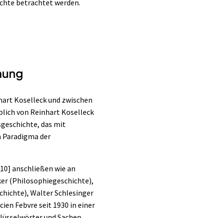
ichte betrachtet werden.
chung
hart Koselleck und zwischen
blich von Reinhart Koselleck
sgeschichte, das mit
m Paradigma der
[10]
anschließen wie an
ker (Philosophiegeschichte),
chichte), Walter Schlesinger
ien Febvre seit 1930 in einer
hlüsselwörter und Sachen.