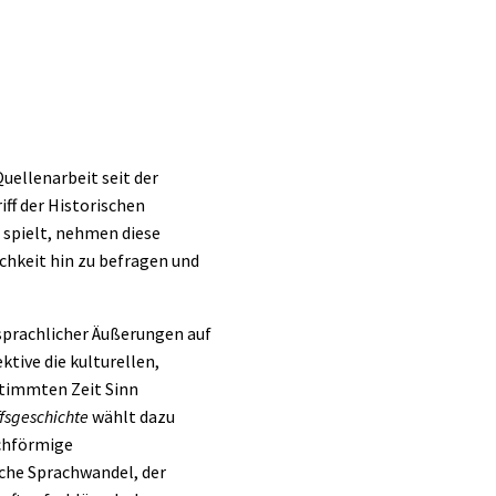
ellenarbeit seit der
ff der Historischen
 spielt, nehmen diese
chkeit hin zu befragen und
sprachlicher Äußerungen auf
ktive die kulturellen,
stimmten Zeit Sinn
ffsgeschichte
wählt dazu
achförmige
sche Sprachwandel, der