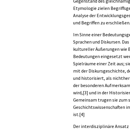
Gegenstand des gleichnamigen
Etymologie zielen Begriffsg
Analyse der Entwicklungsges
und Begriffen zu erschließen
Im Sinne einer Bedeutungsges
Sprachen und Diskursen. Das
kultureller Äußerungen wie B
Bedeutungen eingesetzt werd
Spielräume einer Zeit aus; si
mit der
Diskursgeschichte,
d
und historisiert, als nicht
der besonderen Aufmerksamke
wird,
[3]
und in der Historisi
Gemeinsam trugen sie zum s
Geschichtswissenschaften im
ist.
[4]
Der interdisziplinäre Ansatz