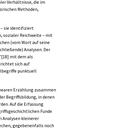
er Verhältnisse, die im
storischen Methoden,
 sie identifiziert
n, sozialer Reichweite – mit
schen (vom Wort auf seine
hließende) Analysen. Der
”
[18]
mit dem als
ichtet sich auf
lbegriffe punktuell
 linearen Erzählung zusammen
der Begriffsbildung, in denen
den. Auf die Erfassung
riffsgeschichtlichen Funde
n Analysen kleinerer
brechen, gegebenenfalls noch