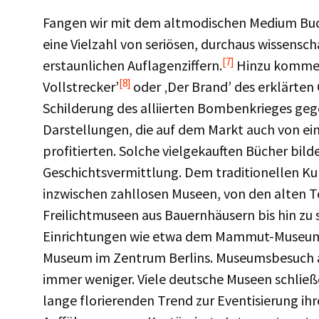
Fangen wir mit dem altmodischen Medium Buch 
eine Vielzahl von seriösen, durchaus wissensc
[7]
erstaunlichen Auflagenziffern.
Hinzu kommen 
[8]
Vollstrecker’
oder ‚Der Brand’ des erklärten 
Schilderung des alliierten Bombenkrieges ge
Darstellungen, die auf dem Markt auch von ei
profitierten. Solche vielgekauften Bücher bi
Geschichtsvermittlung. Dem traditionellen 
inzwischen zahllosen Museen, von den alten 
Freilichtmuseen aus Bauernhäusern bis hin zu 
Einrichtungen wie etwa dem Mammut-Museum 
Museum im Zentrum Berlins. Museumsbesuch an s
immer weniger. Viele deutsche Museen schließ
lange florierenden Trend zur Eventisierung ihr