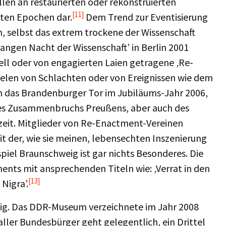
len an restaurierten oder rekonstruierten
[11]
mten Epochen dar.
Dem Trend zur Eventisierung
, selbst das extrem trockene der Wissenschaft
‚Langen Nacht der Wissenschaft’ in Berlin 2001
l oder von engagierten Laien getragene ‚Re-
ielen von Schlachten oder von Ereignissen wie dem
 das Brandenburger Tor im Jubiläums-Jahr 2006,
 des Zusammenbruchs Preußens, aber auch des
zeit. Mitglieder von Re-Enactment-Vereinen
t der, wie sie meinen, lebensechten Inszenierung
piel Braunschweig ist gar nichts Besonderes. Die
ents mit ansprechenden Titeln wie: ‚Verrat in den
[13]
Nigra’.
tig. Das DDR-Museum verzeichnete im Jahr 2008
aller Bundesbürger geht gelegentlich, ein Drittel