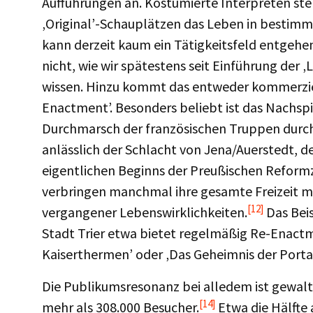
Aufführungen an. Kostümierte Interpreten stel
‚Original’-Schauplätzen das Leben in bestim
kann derzeit kaum ein Tätigkeitsfeld entgehen
nicht, wie wir spätestens seit Einführung der 
wissen. Hinzu kommt das entweder kommerziel
Enactment’. Besonders beliebt ist das Nachsp
Durchmarsch der französischen Truppen durch
anlässlich der Schlacht von Jena/Auerstedt,
eigentlichen Beginns der Preußischen Reform
verbringen manchmal ihre gesamte Freizeit mi
[12]
vergangener Lebenswirklichkeiten.
Das Beis
Stadt Trier etwa bietet regelmäßig Re-Enactm
Kaiserthermen’ oder ‚Das Geheimnis der Porta 
Die Publikumsresonanz bei alledem ist gewal
[14]
mehr als 308.000 Besucher.
Etwa die Hälfte 