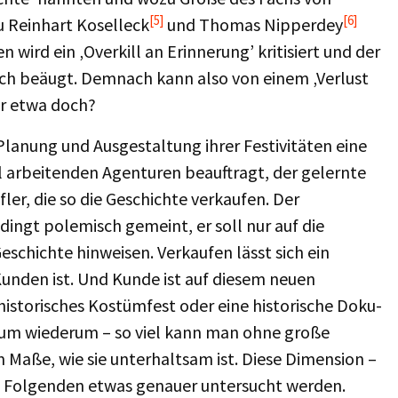
[5]
[6]
u Reinhart Koselleck
und Thomas Nipperdey
ird ein ‚Overkill an Erinnerung’ kritisiert und der
isch beäugt. Demnach kann also von einem ‚Verlust
er etwa doch?
Planung und Ausgestaltung ihrer Festivitäten eine
 arbeitenden Agenturen beauftragt, der gelernte
fler, die so die Geschichte verkaufen. Der
dingt polemisch gemeint, er soll nur auf die
schichte hinweisen. Verkaufen lässt sich ein
 Kunden ist. Und Kunde ist auf diesem neuen
 historisches Kostümfest oder eine historische Doku-
likum wiederum – so viel kann man ohne große
Maße, wie sie unterhaltsam ist. Diese Dimension –
im Folgenden etwas genauer untersucht werden.