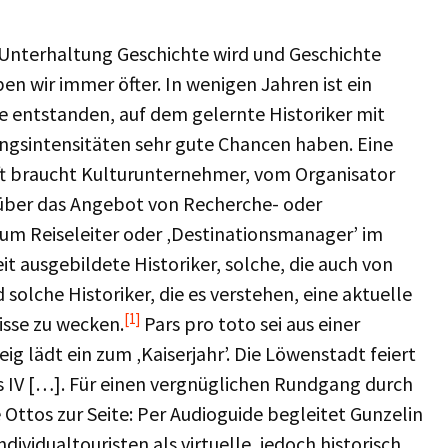
s Unterhaltung Geschichte wird und Geschichte
ben wir immer öfter. In wenigen Jahren ist ein
te entstanden, auf dem gelernte Historiker mit
ngsintensitäten sehr gute Chancen haben. Eine
t braucht Kulturunternehmer, vom Organisator
 über das Angebot von Recherche- oder
um Reiseleiter oder ‚Destinationsmanager’ im
t ausgebildete Historiker, solche, die auch von
solche Historiker, die es verstehen, eine aktuelle
[1]
isse zu wecken.
Pars pro toto sei aus einer
ig lädt ein zum ‚Kaiserjahr’. Die Löwenstadt feiert
s IV […]. Für einen vergnüglichen Rundgang durch
 Ottos zur Seite: Per Audioguide begleitet Gunzelin
dividualtouristen als virtuelle, jedoch historisch