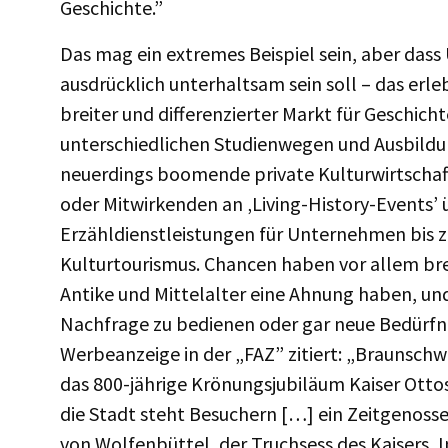
Geschichte.”
Das mag ein extremes Beispiel sein, aber das
ausdrücklich unterhaltsam sein soll – das erle
breiter und differenzierter Markt für Geschich
unterschiedlichen Studienwegen und Ausbildu
neuerdings boomende private Kulturwirtschaf
oder Mitwirkenden an ‚Living-History-Events’
Erzähldienstleistungen für Unternehmen bis z
Kulturtourismus. Chancen haben vor allem brei
Antike und Mittelalter eine Ahnung haben, und 
Nachfrage zu bedienen oder gar neue Bedürfn
Werbeanzeige in der „FAZ” zitiert: „Braunschwe
das 800-jährige Krönungsjubiläum Kaiser Otto
die Stadt steht Besuchern […] ein Zeitgenosse
von Wolfenbüttel, der Truchsess des Kaisers, In