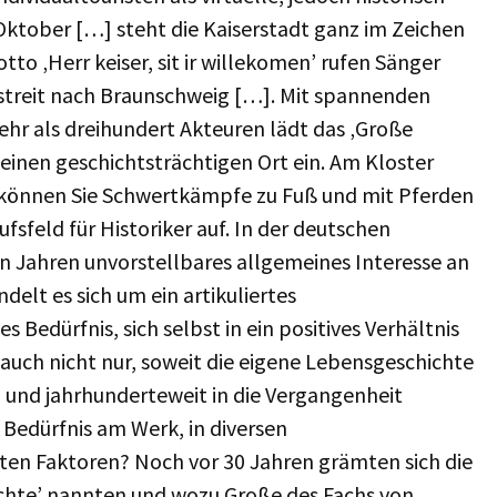
Oktober […] steht die Kaiserstadt ganz im Zeichen
to ‚Herr keiser, sit ir willekomen’ rufen Sänger
streit nach Braunschweig […]. Mit spannenden
r als dreihundert Akteuren lädt das ‚Große
 einen geschichtsträchtigen Ort ein. Am Kloster
 können Sie Schwertkämpfe zu Fuß und mit Pferden
ufsfeld für Historiker auf. In der deutschen
gen Jahren unvorstellbares allgemeines Interesse an
elt es sich um ein artikuliertes
 Bedürfnis, sich selbst in ein positives Verhältnis
uch nicht nur, soweit die eigene Lebensgeschichte
m und jahrhunderteweit in die Vergangenheit
 Bedürfnis am Werk, in diversen
ten Faktoren? Noch vor 30 Jahren grämten sich die
chichte’ nannten und wozu Große des Fachs von