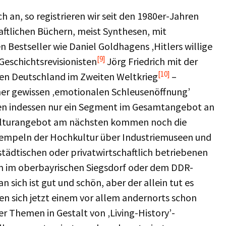
an, so registrieren wir seit den 1980er-Jahren
haftlichen Büchern, meist Synthesen, mit
Bestseller wie Daniel Goldhagens ‚Hitlers willige
[9]
Geschichtsrevisionisten
Jörg Friedrich mit der
[10]
gen Deutschland im Zweiten Weltkrieg
–
ner gewissen ‚emotionalen Schleusenöffnung’
lden indessen nur ein Segment im Gesamtangebot an
Kulturangebot am nächsten kommen noch die
Tempeln der Hochkultur über Industriemuseen und
städtischen oder privatwirtschaftlich betriebenen
im oberbayrischen Siegsdorf oder dem DDR-
ich ist gut und schön, aber der allein tut es
en sich jetzt einem vor allem andernorts schon
er Themen in Gestalt von ‚Living-History’-