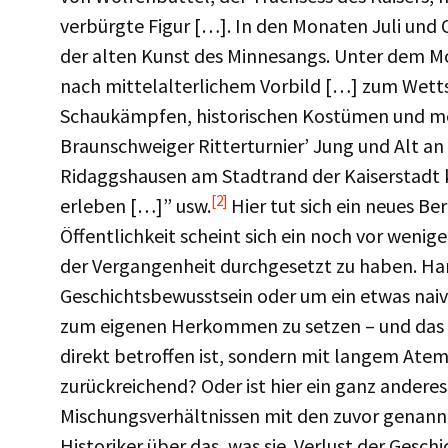
verbürgte Figur […]. In den Monaten Juli und 
der alten Kunst des Minnesangs. Unter dem Mot
nach mittelalterlichem Vorbild […] zum Wett
Schaukämpfen, historischen Kostümen und meh
Braunschweiger Ritterturnier’ Jung und Alt an
Ridaggshausen am Stadtrand der Kaiserstadt
[2]
erleben […]” usw.
Hier tut sich ein neues Ber
Öffentlichkeit scheint sich ein noch vor weni
der Vergangenheit durchgesetzt zu haben. Hand
Geschichtsbewusstsein oder um ein etwas naives
zum eigenen Herkommen zu setzen – und das a
direkt betroffen ist, sondern mit langem Ate
zurückreichend? Oder ist hier ein ganz anderes
Mischungsverhältnissen mit den zuvor genann
Historiker über das, was sie ‚Verlust der Ges