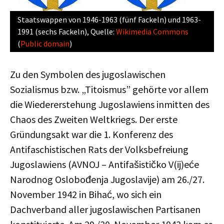
Staatswappen von 1946-1963 (fünf Fackeln) und 1963-
1991 (sechs Fackeln), Quelle:
Wikimedia Commons
(
Public domain
)
Zu den Symbolen des jugoslawischen
Sozialismus bzw. „Titoismus” gehörte vor allem
die Wiedererstehung Jugoslawiens inmitten des
Chaos des Zweiten Weltkriegs. Der erste
Gründungsakt war die 1. Konferenz des
Antifaschistischen Rats der Volksbefreiung
Jugoslawiens (AVNOJ – Antifašističko V(ij)eće
Narodnog Oslobođenja Jugoslavije) am 26./27.
November 1942 in Bihać, wo sich ein
Dachverband aller jugoslawischen Partisanen