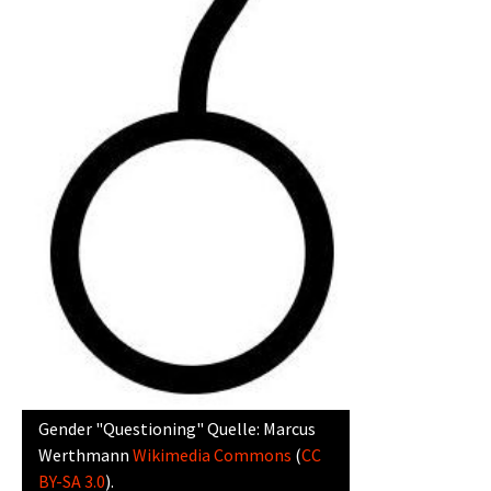
Gender "Questioning" Quelle: Marcus
Werthmann
Wikimedia Commons
(
CC
BY-SA 3.0
).