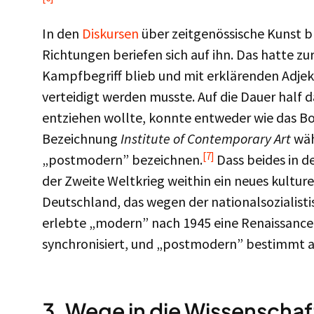
In den
Diskursen
über zeitgenössische Kunst b
Richtungen beriefen sich auf ihn. Das hatte zu
Kampfbegriff blieb und mit erklärenden Adjekti
verteidigt werden musste. Auf die Dauer half d
entziehen wollte, konnte entweder wie das B
Bezeichnung
Institute of Contemporary Art
wäh
[7]
„postmodern” bezeichnen.
Dass beides in d
der Zweite Weltkrieg weithin ein neues kulture
Deutschland, das wegen der nationalsozialist
erlebte „modern” nach 1945 eine Renaissance
synchronisiert, und „postmodern” bestimmt a
3. Wege in die Wissenschaf