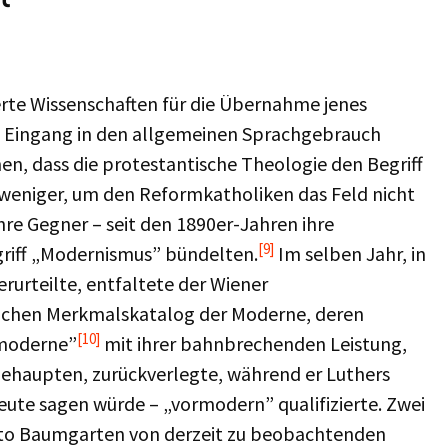
erte Wissenschaften für die Übernahme jenes
Eingang in den allgemeinen Sprachgebrauch
, dass die protestantische Theologie den Begriff
l weniger, um den Reformkatholiken das Feld nicht
hre Gegner – seit den 1890er-Jahren ihre
[9]
riff „Modernismus” bündelten.
Im selben Jahr, in
rurteilte, entfaltete der Wiener
rlichen Merkmalskatalog der Moderne, deren
[10]
emoderne”
mit ihrer bahnbrechenden Leistung,
behaupten, zurückverlegte, während er Luthers
heute sagen würde – „vormodern” qualifizierte. Zwei
Otto Baumgarten von derzeit zu beobachtenden