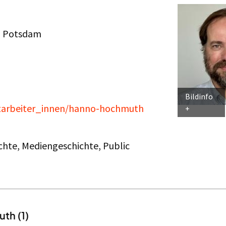
ng Potsdam
Bildinfo
itarbeiter_innen/hanno-hochmuth
chte, Mediengeschichte, Public
th (1)