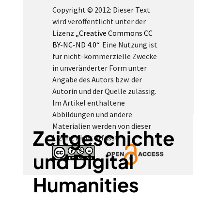
Copyright © 2012: Dieser Text
wird veröffentlicht unter der
Lizenz
„Creative Commons CC
BY-NC-ND 4.0“
. Eine Nutzung ist
für nicht-kommerzielle Zwecke
in unveränderter Form unter
Angabe des Autors bzw. der
Autorin und der Quelle zulässig.
Im Artikel enthaltene
Abbildungen und andere
Materialien werden von dieser
Zeitgeschichte
Lizenz nicht erfasst.
und Digital
Humanities